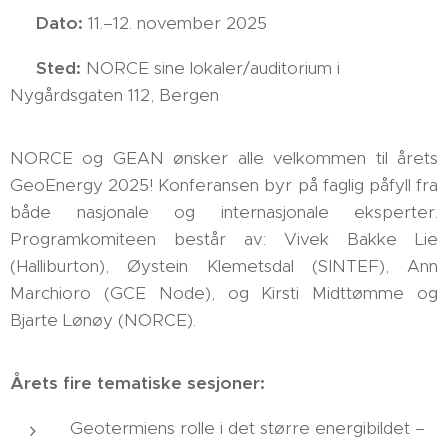
📅
Dato:
11.–12. november 2025
📍
Sted:
NORCE sine lokaler/auditorium i
Nygårdsgaten 112, Bergen
NORCE og GEAN ønsker alle velkommen til årets
GeoEnergy 2025! Konferansen byr på faglig påfyll fra
både nasjonale og internasjonale eksperter.
Programkomiteen består av: Vivek Bakke Lie
(Halliburton), Øystein Klemetsdal (SINTEF), Ann
Marchioro (GCE Node), og Kirsti Midttømme og
Bjarte Lønøy (NORCE).
Årets fire tematiske sesjoner:
Geotermiens rolle i det større energibildet –